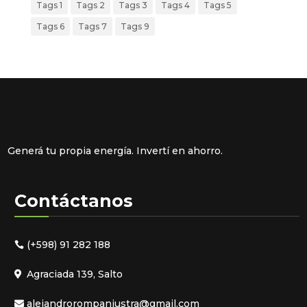
Tags 1
Tags 2
Tags 3
Tags 4
Tags 5
Tags 6
Tags 7
Tags 9
Generá tu propia energía. Invertí en ahorro.
Contáctanos
(+598) 91 282 188
Agraciada 139, Salto
alejandrorompaniustra@gmail.com