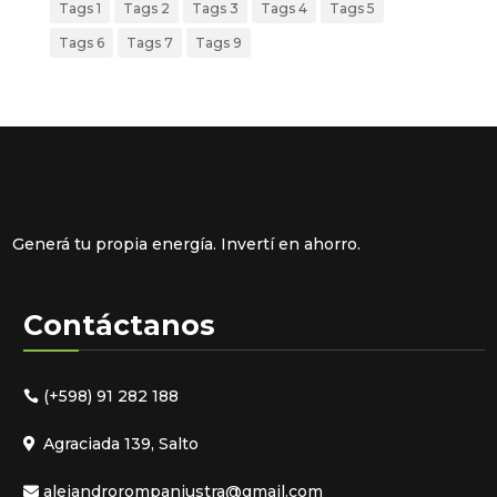
Tags 1
Tags 2
Tags 3
Tags 4
Tags 5
Tags 6
Tags 7
Tags 9
Generá tu propia energía. Invertí en ahorro.
Contáctanos
(+598) 91 282 188
Agraciada 139, Salto
alejandrorompaniustra@gmail.com